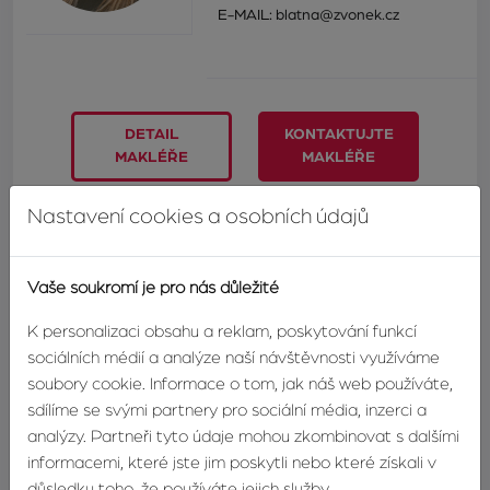
E-MAIL:
blatna@zvonek.cz
DETAIL
KONTAKTUJTE
MAKLÉŘE
MAKLÉŘE
Nastavení cookies a osobních údajů
Odpovědní formulář
Vaše soukromí je pro nás důležité
Máte zájem o tuto nemovitost? Napište nám a náš makléř
se vám co nejdříve ozve.
K personalizaci obsahu a reklam, poskytování funkcí
sociálních médií a analýze naší návštěvnosti využíváme
Jméno
soubory cookie. Informace o tom, jak náš web používáte,
sdílíme se svými partnery pro sociální média, inzerci a
analýzy. Partneři tyto údaje mohou zkombinovat s dalšími
Příjmení
informacemi, které jste jim poskytli nebo které získali v
důsledku toho, že používáte jejich služby.