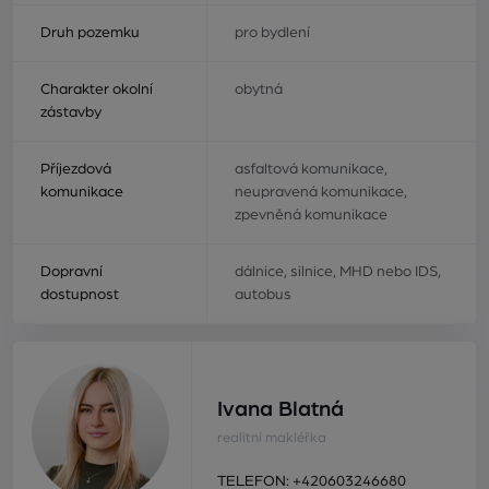
Druh pozemku
pro bydlení
Charakter okolní
obytná
zástavby
Příjezdová
asfaltová komunikace,
komunikace
neupravená komunikace,
zpevněná komunikace
Dopravní
dálnice, silnice, MHD nebo IDS,
dostupnost
autobus
Ivana Blatná
realitní makléřka
TELEFON:
+420603246680