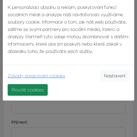
K personalizaci obsahu a reklam, poskytování funkcí
sociálních médií a analýze naší návštěvnosti využíváme
soubory cookie. Informace o tom, jak náš web používáte,
sdílíme se svými partnery pro sociální média, inzerci a
DETAIL
KONTAKTUJTE
analýzy. Partneři tyto údaje mohou zkombinovat s dalšími
MAKLÉŘE
MAKLÉŘE
informacemi, které jste jim poskytli nebo které získali v
důsledku toho, že používáte jejich služby.
Odpovědní formulář
Zásady zpracování cookies
Nastavení
Máte zájem o tuto nemovitost? Napište nám a náš makléř
se vám co nejdříve ozve.
Povolit cookies
Jméno
Příjmení