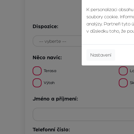
K personalizaci obsahu
soubory cookie. Informa
analýzy. Partneři tyto 
Dispozice:
v důsledku toho, že použ
Nastavení
Něco navíc:
Terasa
Lo
Výtah
Sk
Jméno a příjmení:
Telefonní číslo: