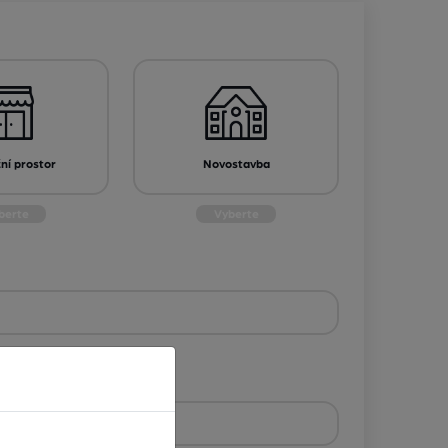
í prostor
Novostavba
d na prodej nemovitosti