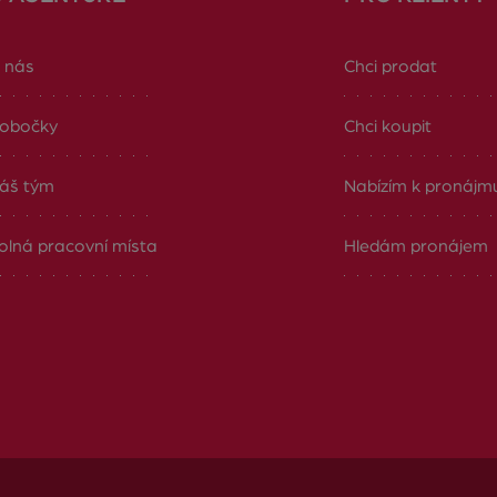
 nás
Chci prodat
obočky
Chci koupit
áš tým
Nabízím k pronájm
olná pracovní místa
Hledám pronájem