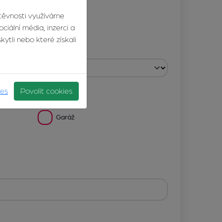
štěvnosti využíváme
ciální média, inzerci a
ytli nebo které získali
ies
Povolit cookies
Garáž