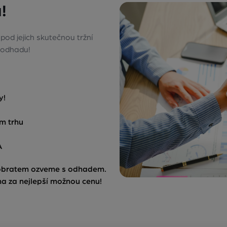
!
od jejich skutečnou tržní
 odhadu!
y!
ím trhu
A
 obratem ozveme s odhadem.
na za nejlepší možnou cenu!