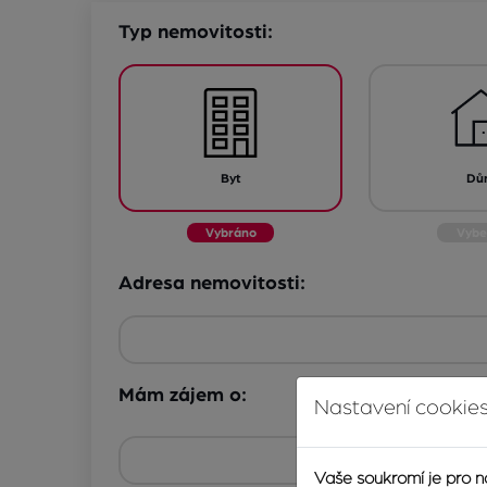
Typ nemovitosti:
Byt
Dů
Adresa nemovitosti:
Mám zájem o:
Nastavení cookies
Odhad na pronáje
Vaše soukromí je pro n