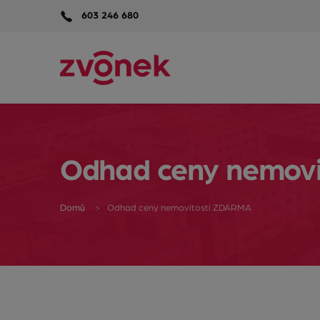
603 246 680
Odhad ceny nemov
Domů
Odhad ceny nemovitosti ZDARMA