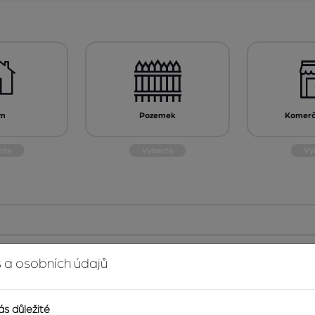
m
Pozemek
Komerčn
 a osobních údajů
m
Odha
ás důležité