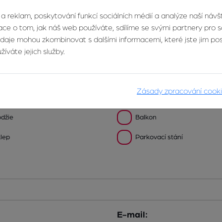
 a reklam, poskytování funkcí sociálních médií a analýze naší náv
ce o tom, jak náš web používáte, sdílíme se svými partnery pro so
údaje mohou zkombinovat s dalšími informacemi, které jste jim posk
Vlastnictví:
íváte jejich služby.
Zásady zpracování cook
džie
Balkon
lep
Parkovací stání
E-mail: