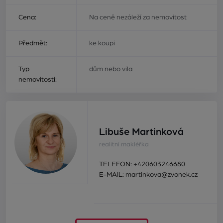
Cena:
Na ceně nezáleží za nemovitost
Předmět:
ke koupi
Typ
dům nebo vila
nemovitosti:
Libuše Martinková
realitní makléřka
TELEFON:
+420603246680
E-MAIL:
martinkova@zvonek.cz