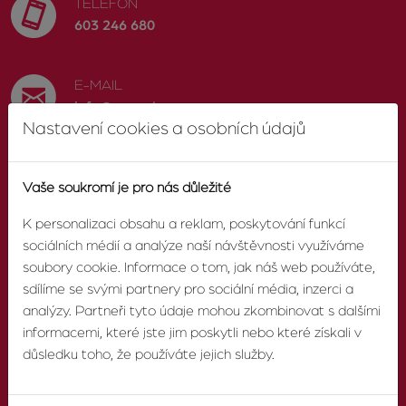
TELEFON
603 246 680
E-MAIL
info@zvonek.cz
Nastavení cookies a osobních údajů
SOCIÁLNÍ SÍTĚ
Vaše soukromí je pro nás důležité
Facebook
K personalizaci obsahu a reklam, poskytování funkcí
sociálních médií a analýze naší návštěvnosti využíváme
soubory cookie. Informace o tom, jak náš web používáte,
sdílíme se svými partnery pro sociální média, inzerci a
O AGENTUŘE
analýzy. Partneři tyto údaje mohou zkombinovat s dalšími
informacemi, které jste jim poskytli nebo které získali v
O nás
důsledku toho, že používáte jejich služby.
Pobočky