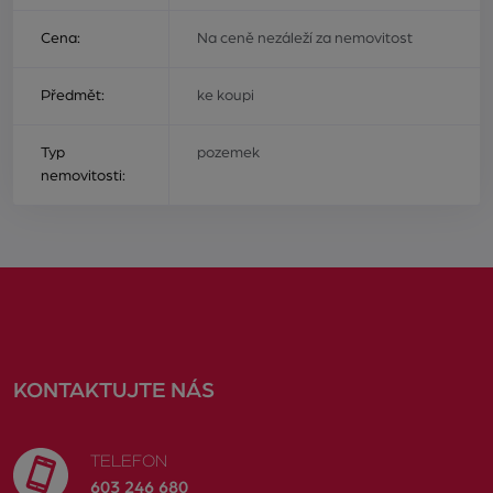
Cena:
Na ceně nezáleží za nemovitost
Předmět:
ke koupi
Typ
pozemek
nemovitosti:
KONTAKTUJTE NÁS
TELEFON
603 246 680