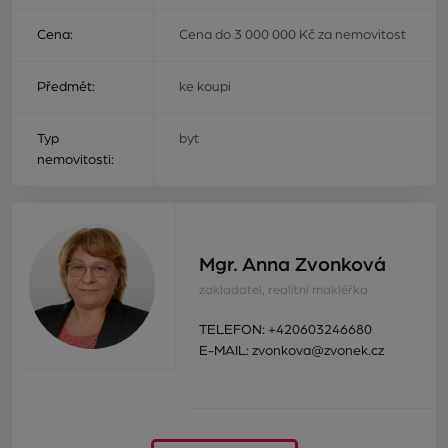
Cena:
Cena do 3 000 000 Kč za nemovitost
Předmět:
ke koupi
Typ
byt
nemovitosti:
Mgr. Anna Zvonková
zakladatel, realitní makléřka
TELEFON:
+420603246680
E-MAIL:
zvonkova@zvonek.cz