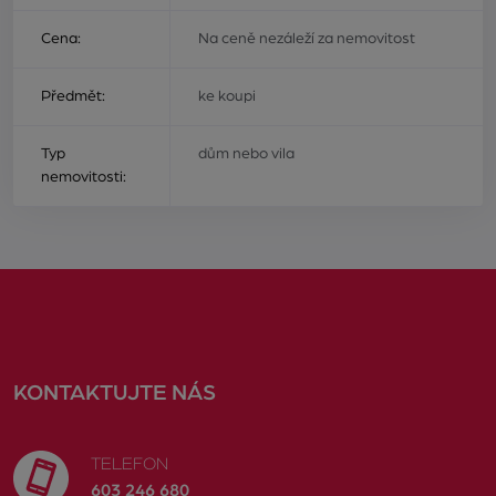
Cena:
Na ceně nezáleží za nemovitost
Předmět:
ke koupi
Typ
dům nebo vila
nemovitosti:
KONTAKTUJTE NÁS
TELEFON
603 246 680