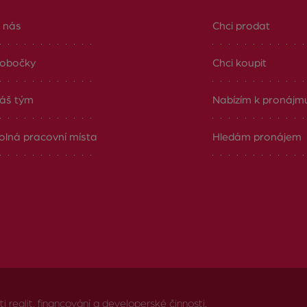
 nás
Chci prodat
obočky
Chci koupit
áš tým
Nabízím k pronájm
olná pracovní místa
Hledám pronájem
realit, financování a developerské činnosti.