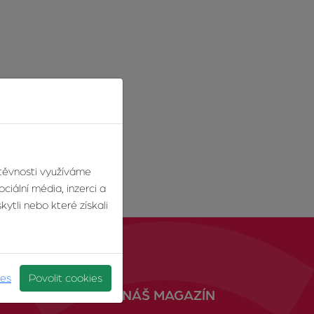
štěvnosti využíváme
ciální média, inzerci a
ytli nebo které získali
ies
Povolit cookies
NÁŠ MAGAZÍN