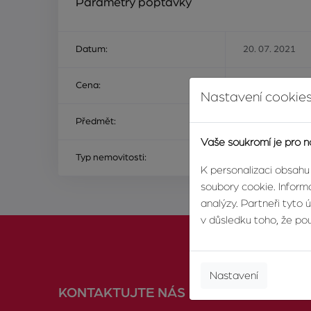
Parametry poptávky
Datum:
20. 07. 2021
Cena:
Na ceně nezálež
Nastavení cookies
Předmět:
ke koupi
Vaše soukromí je pro n
Typ nemovitosti:
dům nebo vila
K personalizaci obsahu
soubory cookie. Informa
analýzy. Partneři tyto 
v důsledku toho, že použ
Nastavení
KONTAKTUJTE NÁS