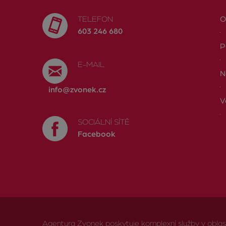
TELEFON
O
603 246 680
P
E-MAIL
N
info@zvonek.cz
V
SOCIÁLNÍ SÍTĚ
Facebook
Agentura Zvonek poskytuje komplexní služby v oblasti 