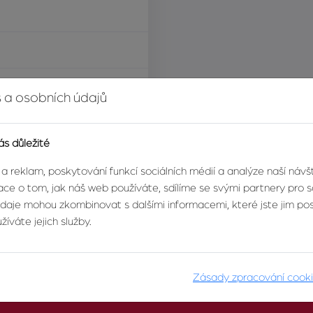
í za nemovitost
 a osobních údajů
ás důležité
 a reklam, poskytování funkcí sociálních médií a analýze naší náv
ce o tom, jak náš web používáte, sdílíme se svými partnery pro so
údaje mohou zkombinovat s dalšími informacemi, které jste jim posk
íváte jejich služby.
Zásady zpracování cook
O AGENTUŘE
PRO KLIENTY