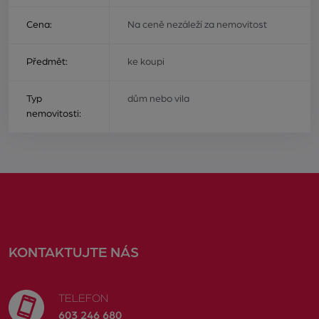
Cena:
Na ceně nezáleží za nemovitost
Předmět:
ke koupi
Typ
dům nebo vila
nemovitosti:
KONTAKTUJTE NÁS
TELEFON
603 246 680