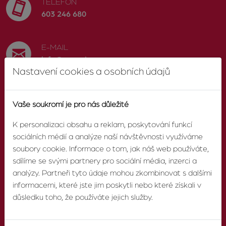
TELEFON
603 246 680
E-MAIL
info@zvonek.cz
Nastavení cookies a osobních údajů
SOCIÁLNÍ SÍTĚ
Vaše soukromí je pro nás důležité
Facebook
K personalizaci obsahu a reklam, poskytování funkcí
sociálních médií a analýze naší návštěvnosti využíváme
soubory cookie. Informace o tom, jak náš web používáte,
sdílíme se svými partnery pro sociální média, inzerci a
O AGENTUŘE
analýzy. Partneři tyto údaje mohou zkombinovat s dalšími
informacemi, které jste jim poskytli nebo které získali v
O nás
důsledku toho, že používáte jejich služby.
Pobočky