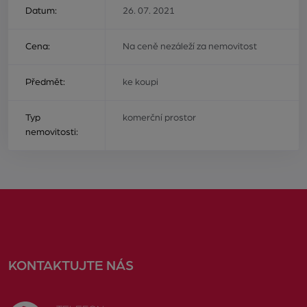
Datum:
26. 07. 2021
Cena:
Na ceně nezáleží za nemovitost
Předmět:
ke koupi
Typ
komerční prostor
nemovitosti:
KONTAKTUJTE NÁS