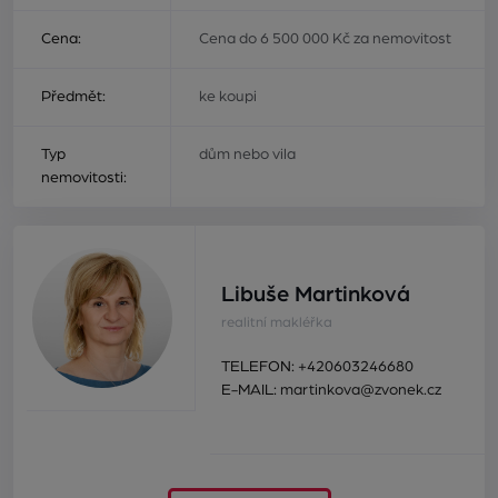
Cena:
Cena do 6 500 000 Kč za nemovitost
Předmět:
ke koupi
Typ
dům nebo vila
nemovitosti:
Libuše Martinková
realitní makléřka
TELEFON:
+420603246680
E-MAIL:
martinkova@zvonek.cz