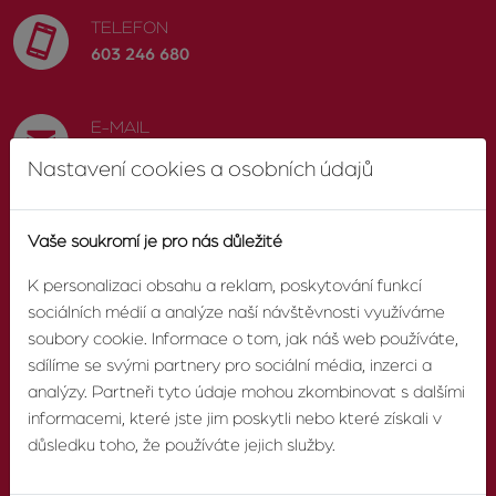
TELEFON
603 246 680
E-MAIL
info@zvonek.cz
Nastavení cookies a osobních údajů
SOCIÁLNÍ SÍTĚ
Vaše soukromí je pro nás důležité
Facebook
K personalizaci obsahu a reklam, poskytování funkcí
sociálních médií a analýze naší návštěvnosti využíváme
soubory cookie. Informace o tom, jak náš web používáte,
sdílíme se svými partnery pro sociální média, inzerci a
O AGENTUŘE
analýzy. Partneři tyto údaje mohou zkombinovat s dalšími
informacemi, které jste jim poskytli nebo které získali v
důsledku toho, že používáte jejich služby.
O nás