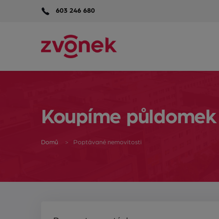
603 246 680
Koupíme půldomek v
Domů
Poptávané nemovitosti