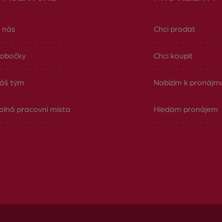
 nás
Chci prodat
obočky
Chci koupit
áš tým
Nabízím k pronájm
olná pracovní místa
Hledám pronájem