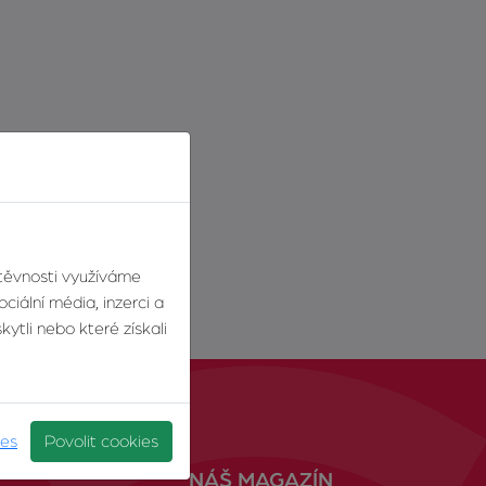
štěvnosti využíváme
ciální média, inzerci a
ytli nebo které získali
ies
Povolit cookies
NÁŠ MAGAZÍN