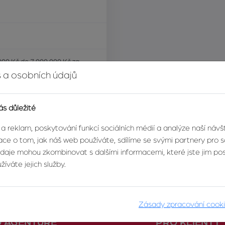
000 Kč do 7 000 000 Kč za
 a osobních údajů
ás důležité
 a reklam, poskytování funkcí sociálních médií a analýze naší náv
ce o tom, jak náš web používáte, sdílíme se svými partnery pro so
údaje mohou zkombinovat s dalšími informacemi, které jste jim posk
íváte jejich služby.
Zásady zpracování cook
O AGENTUŘE
PRO KLIENTY