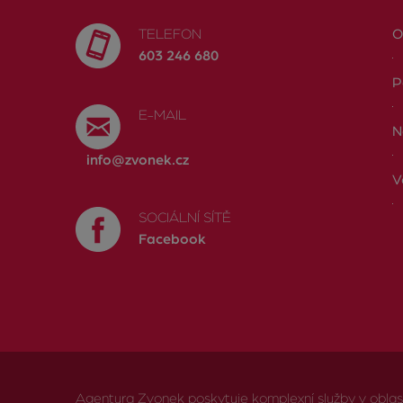
TELEFON
O
603 246 680
P
E-MAIL
N
info@zvonek.cz
V
SOCIÁLNÍ SÍTĚ
Facebook
Agentura Zvonek poskytuje komplexní služby v oblasti 