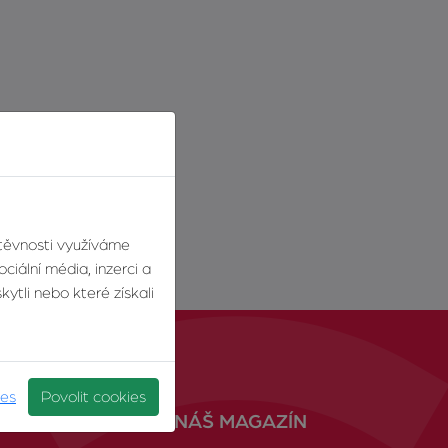
štěvnosti využíváme
ciální média, inzerci a
ytli nebo které získali
ies
Povolit cookies
NÁŠ MAGAZÍN