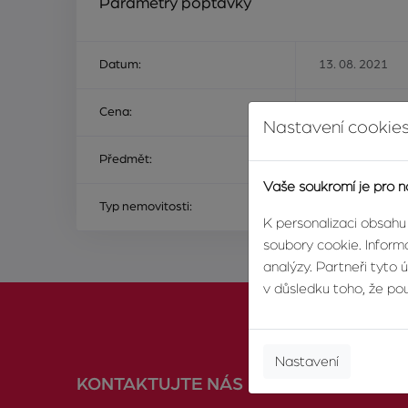
Parametry poptávky
Datum:
13. 08. 2021
Cena:
Na ceně nezálež
Nastavení cookies
Předmět:
ke koupi
Vaše soukromí je pro n
Typ nemovitosti:
byt
K personalizaci obsahu
soubory cookie. Informa
analýzy. Partneři tyto 
v důsledku toho, že použ
Nastavení
KONTAKTUJTE NÁS