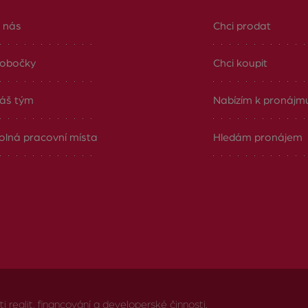
 nás
Chci prodat
obočky
Chci koupit
áš tým
Nabízím k pronájm
olná pracovní místa
Hledám pronájem
realit, financování a developerské činnosti.