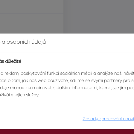
í za nemovitost
 a osobních údajů
ás důležité
 a reklam, poskytování funkcí sociálních médií a analýze naší náv
ce o tom, jak náš web používáte, sdílíme se svými partnery pro so
údaje mohou zkombinovat s dalšími informacemi, které jste jim posk
íváte jejich služby.
Zásady zpracování cook
O AGENTUŘE
PRO KLIENTY