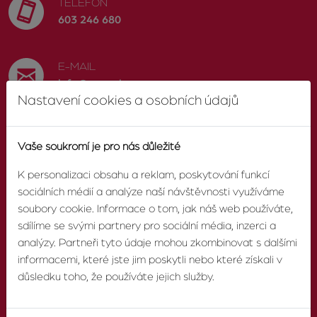
TELEFON
603 246 680
E-MAIL
info@zvonek.cz
Nastavení cookies a osobních údajů
SOCIÁLNÍ SÍTĚ
Vaše soukromí je pro nás důležité
Facebook
K personalizaci obsahu a reklam, poskytování funkcí
sociálních médií a analýze naší návštěvnosti využíváme
soubory cookie. Informace o tom, jak náš web používáte,
sdílíme se svými partnery pro sociální média, inzerci a
O AGENTUŘE
analýzy. Partneři tyto údaje mohou zkombinovat s dalšími
informacemi, které jste jim poskytli nebo které získali v
O nás
důsledku toho, že používáte jejich služby.
Pobočky