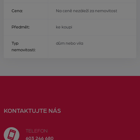
Cena:
Na ceně nezáleží za nemovitost
Předmět:
ke koupi
Typ
dům nebo vila
nemovitosti:
KONTAKTUJTE NÁS
TELEFON
603 246 680