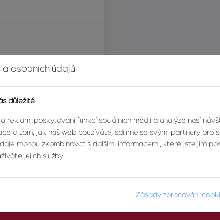
í za nemovitost
 a osobních údajů
ás důležité
 a reklam, poskytování funkcí sociálních médií a analýze naší náv
ce o tom, jak náš web používáte, sdílíme se svými partnery pro so
údaje mohou zkombinovat s dalšími informacemi, které jste jim posk
íváte jejich služby.
Zásady zpracování cook
O AGENTUŘE
PRO KLIENTY