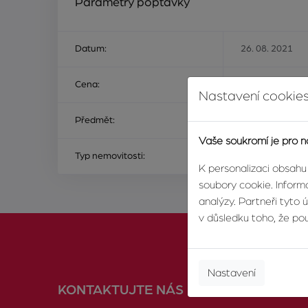
Parametry poptávky
Datum:
26. 08. 2021
Cena:
Na ceně nezálež
Nastavení cookies
Předmět:
ke koupi
Vaše soukromí je pro n
Typ nemovitosti:
pozemek
K personalizaci obsahu
soubory cookie. Informa
analýzy. Partneři tyto 
v důsledku toho, že použ
Nastavení
KONTAKTUJTE NÁS