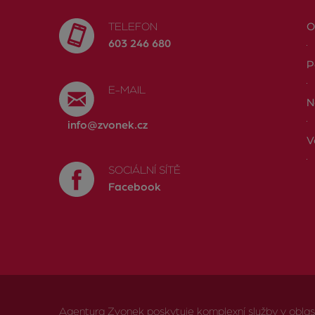
TELEFON
O
603 246 680
P
E-MAIL
N
info@zvonek.cz
V
SOCIÁLNÍ SÍTĚ
Facebook
Agentura Zvonek poskytuje komplexní služby v oblasti 