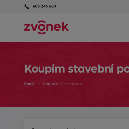
603 246 680
Koupím stavební p
Domů
Poptávané nemovitosti