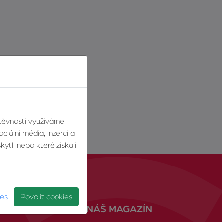
štěvnosti využíváme
ciální média, inzerci a
ytli nebo které získali
ies
Povolit cookies
NÁŠ MAGAZÍN