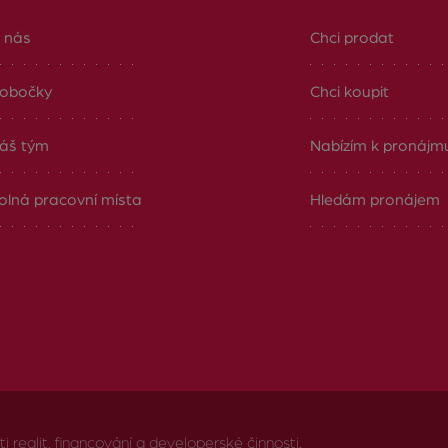
 nás
Chci prodat
obočky
Chci koupit
áš tým
Nabízím k pronájm
olná pracovní místa
Hledám pronájem
realit, financování a developerské činnosti.