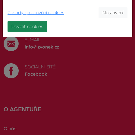
Zásady zpracování cookies
Nastavení
TELEFON
603 246 680
Povolit cookies
E-MAIL
info@zvonek.cz
SOCIÁLNÍ SÍTĚ
Facebook
O AGENTUŘE
O nás