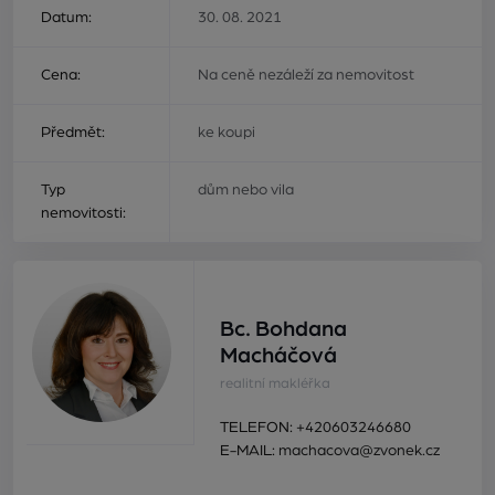
Datum:
30. 08. 2021
Cena:
Na ceně nezáleží za nemovitost
Předmět:
ke koupi
Typ
dům nebo vila
nemovitosti:
Bc. Bohdana
Macháčová
realitní makléřka
TELEFON:
+420603246680
E-MAIL:
machacova@zvonek.cz