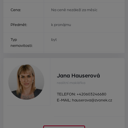
Cena:
Na ceně nezáleží za měsíc
Předmět:
k pronájmu
Typ
byt
nemovitosti:
Jana Hauserová
realitní makléřka
TELEFON:
+420603246680
E-MAIL:
hauserova@zvonek.cz