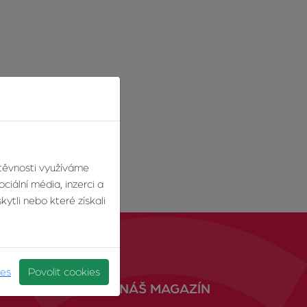
štěvnosti využíváme
ciální média, inzerci a
ytli nebo které získali
ies
Povolit cookies
NÁŠ MAGAZÍN