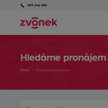
603 246 680
Hledáme pronájem
Domů
Poptávané nemovitosti