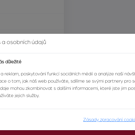
í za měsíc
 a osobních údajů
ás důležité
bo garáž
 a reklam, poskytování funkcí sociálních médií a analýze naší náv
ce o tom, jak náš web používáte, sdílíme se svými partnery pro so
údaje mohou zkombinovat s dalšími informacemi, které jste jim posk
íváte jejich služby.
Zásady zpracování cook
O AGENTUŘE
PRO KLIENTY