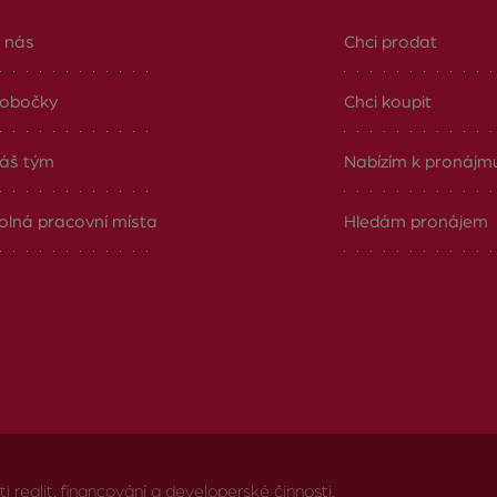
 nás
Chci prodat
obočky
Chci koupit
áš tým
Nabízím k pronájm
olná pracovní místa
Hledám pronájem
realit, financování a developerské činnosti.