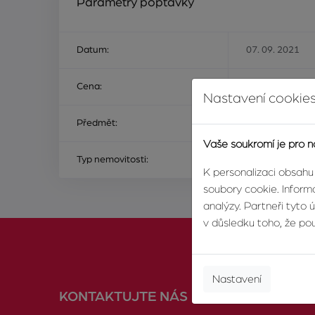
Parametry poptávky
Datum:
07. 09. 2021
Cena:
Na ceně nezálež
Nastavení cookies
Předmět:
k pronájmu
Vaše soukromí je pro n
Typ nemovitosti:
malý objekt ne
K personalizaci obsahu
soubory cookie. Informa
analýzy. Partneři tyto 
v důsledku toho, že použ
Nastavení
KONTAKTUJTE NÁS