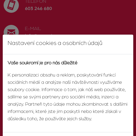
TELEFON
603 246 680
E-MAIL
info@zvonek.cz
Nastavení cookies a osobních údajů
SOCIÁLNÍ SÍTĚ
Vaše soukromí je pro nás důležité
Facebook
K personalizaci obsahu a reklam, poskytování funkcí
sociálních médií a analýze naší návštěvnosti využíváme
soubory cookie. Informace o tom, jak náš web používáte,
sdílíme se svými partnery pro sociální média, inzerci a
O AGENTUŘE
analýzy. Partneři tyto údaje mohou zkombinovat s dalšími
informacemi, které jste jim poskytli nebo které získali v
O nás
důsledku toho, že používáte jejich služby.
Pobočky