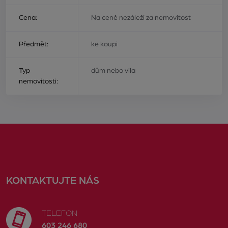
Cena:
Na ceně nezáleží za nemovitost
Předmět:
ke koupi
Typ
dům nebo vila
nemovitosti:
KONTAKTUJTE NÁS
TELEFON
603 246 680