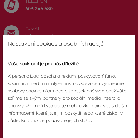
TELEFON
603 246 680
E-MAIL
info@zvonek.cz
Nastavení cookies a osobních údajů
SOCIÁLNÍ SÍTĚ
Vaše soukromí je pro nás důležité
Facebook
K personalizaci obsahu a reklam, poskytování funkcí
sociálních médií a analýze naší návštěvnosti využíváme
soubory cookie. Informace o tom, jak náš web používáte,
sdílíme se svými partnery pro sociální média, inzerci a
O AGENTUŘE
analýzy. Partneři tyto údaje mohou zkombinovat s dalšími
informacemi, které jste jim poskytli nebo které získali v
O nás
důsledku toho, že používáte jejich služby.
Pobočky