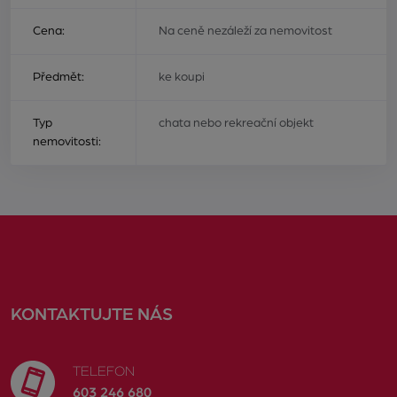
Cena:
Na ceně nezáleží za nemovitost
Předmět:
ke koupi
Typ
chata nebo rekreační objekt
nemovitosti:
KONTAKTUJTE NÁS
TELEFON
603 246 680