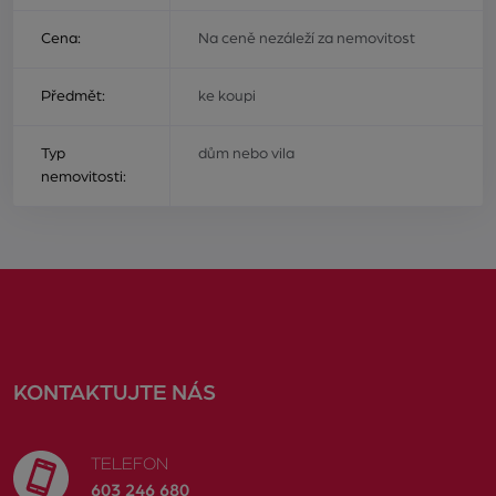
Cena:
Na ceně nezáleží za nemovitost
Předmět:
ke koupi
Typ
dům nebo vila
nemovitosti:
KONTAKTUJTE NÁS
TELEFON
603 246 680