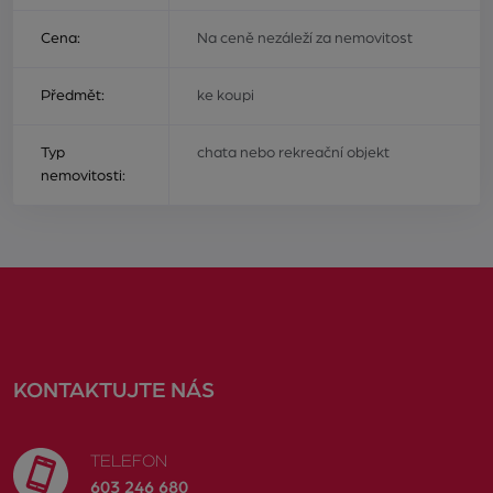
Cena:
Na ceně nezáleží za nemovitost
Předmět:
ke koupi
Typ
chata nebo rekreační objekt
nemovitosti:
KONTAKTUJTE NÁS
TELEFON
603 246 680