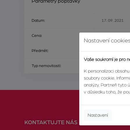
Parametry poptávky
Datum:
17. 09. 2021
Cena:
Na ceně nezálež
Nastavení cookies
Předmět:
ke koupi
Vaše soukromí je pro n
Typ nemovitosti:
chata nebo rekr
K personalizaci obsahu
soubory cookie. Informa
analýzy. Partneři tyto 
v důsledku toho, že použ
Nastavení
KONTAKTUJTE NÁS