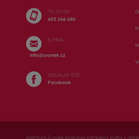
TELEFON
O
603 246 680
P
E-MAIL
N
info@zvonek.cz
V
SOCIÁLNÍ SÍTĚ
Facebook
Agentura Zvonek poskytuje komplexní služby v oblasti 