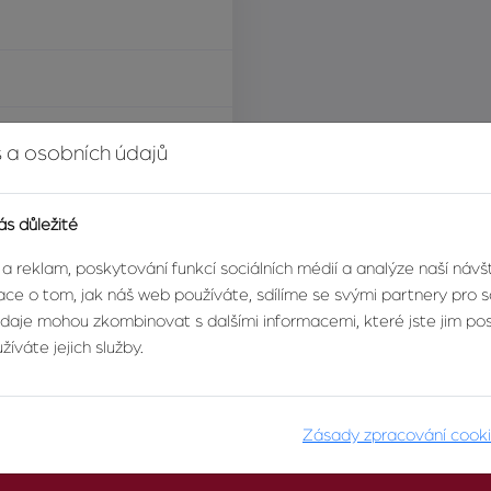
í za nemovitost
 a osobních údajů
ás důležité
eační objekt
 a reklam, poskytování funkcí sociálních médií a analýze naší náv
ce o tom, jak náš web používáte, sdílíme se svými partnery pro so
údaje mohou zkombinovat s dalšími informacemi, které jste jim posk
íváte jejich služby.
Zásady zpracování cook
O AGENTUŘE
PRO KLIENTY