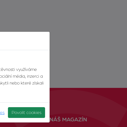
štěvnosti využíváme
ciální média, inzerci a
ytli nebo které získali
ies
Povolit cookies
NÁŠ MAGAZÍN