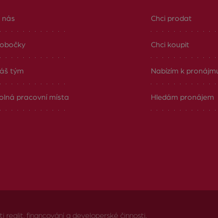
 nás
Chci prodat
obočky
Chci koupit
áš tým
Nabízím k pronájm
olná pracovní místa
Hledám pronájem
realit, financování a developerské činnosti.