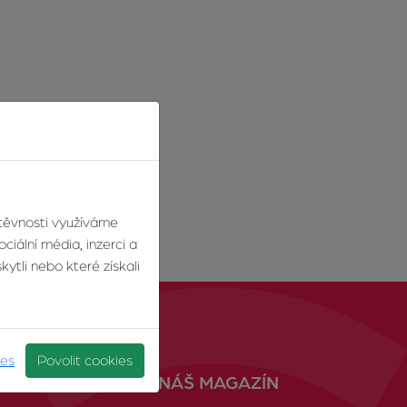
štěvnosti využíváme
ciální média, inzerci a
ytli nebo které získali
ies
Povolit cookies
NÁŠ MAGAZÍN