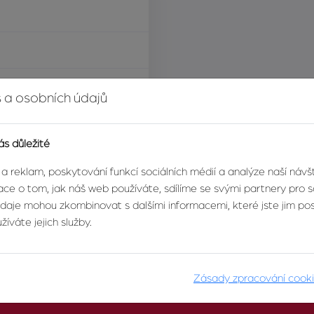
í za nemovitost
 a osobních údajů
ás důležité
 a reklam, poskytování funkcí sociálních médií a analýze naší náv
ce o tom, jak náš web používáte, sdílíme se svými partnery pro so
údaje mohou zkombinovat s dalšími informacemi, které jste jim posk
íváte jejich služby.
Zásady zpracování cook
O AGENTUŘE
PRO KLIENTY