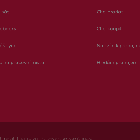
 nás
Chci prodat
obočky
Chci koupit
áš tým
Nabízím k pronájm
olná pracovní místa
Hledám pronájem
realit, financování a developerské činnosti.