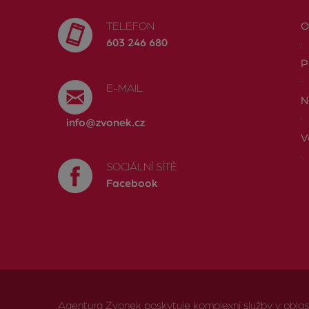
TELEFON
O
603 246 680
P
E-MAIL
N
info@zvonek.cz
V
SOCIÁLNÍ SÍTĚ
Facebook
Agentura Zvonek poskytuje komplexní služby v oblasti 