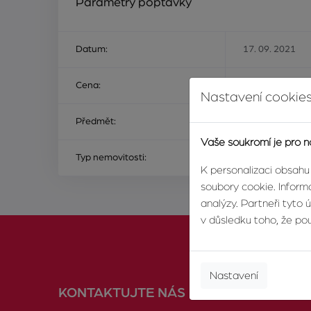
Parametry poptávky
Datum:
17. 09. 2021
Cena:
Na ceně nezálež
Nastavení cookies
Předmět:
ke koupi
Vaše soukromí je pro n
Typ nemovitosti:
dům nebo vila
K personalizaci obsahu
soubory cookie. Informa
analýzy. Partneři tyto 
v důsledku toho, že použ
Nastavení
KONTAKTUJTE NÁS