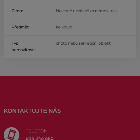
Cena:
Na ceně nezáleží za nemovitost
Předmět:
ke koupi
Typ
chata nebo rekreační objekt
nemovitosti:
KONTAKTUJTE NÁS
TELEFON
603 246 680