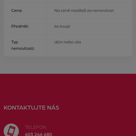
Cena:
Na ceně nezáleží za nemovitost
Předmět:
ke koupi
Typ
dům nebo vila
nemovitosti:
KONTAKTUJTE NÁS
TELEFON
603 246 680