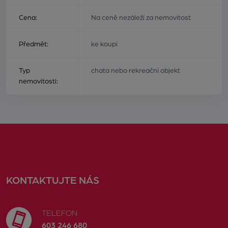
Cena:
Na ceně nezáleží za nemovitost
Předmět:
ke koupi
Typ
chata nebo rekreační objekt
nemovitosti:
KONTAKTUJTE NÁS
TELEFON
603 246 680