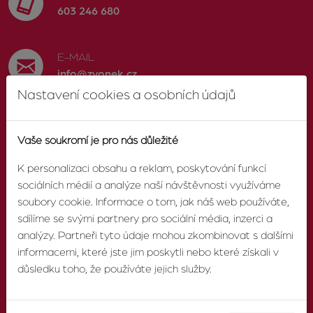
603 246 680
E-MAIL
info@zvonek.cz
Nastavení cookies a osobních údajů
SOCIÁLNÍ SÍTĚ
Facebook
Vaše soukromí je pro nás důležité
K personalizaci obsahu a reklam, poskytování funkcí
sociálních médií a analýze naší návštěvnosti využíváme
soubory cookie. Informace o tom, jak náš web používáte,
O AGENTUŘE
sdílíme se svými partnery pro sociální média, inzerci a
analýzy. Partneři tyto údaje mohou zkombinovat s dalšími
informacemi, které jste jim poskytli nebo které získali v
O nás
důsledku toho, že používáte jejich služby.
Pobočky