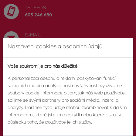
TELEFON
603 246 680
E-MAIL
info@zvonek.cz
Nastavení cookies a osobních údajů
SOCIÁLNÍ SÍTĚ
Vaše soukromí je pro nás důležité
Facebook
K personalizaci obsahu a reklam, poskytování funkcí
sociálních médií a analýze naší návštěvnosti využíváme
soubory cookie. Informace o tom, jak náš web používáte,
sdílíme se svými partnery pro sociální média, inzerci a
O AGENTUŘE
analýzy. Partneři tyto údaje mohou zkombinovat s dalšími
informacemi, které jste jim poskytli nebo které získali v
důsledku toho, že používáte jejich služby.
O nás