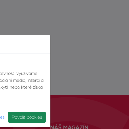
štěvnosti využíváme
ciální média, inzerci a
ytli nebo které získali
ies
Povolit cookies
NÁŠ MAGAZÍN