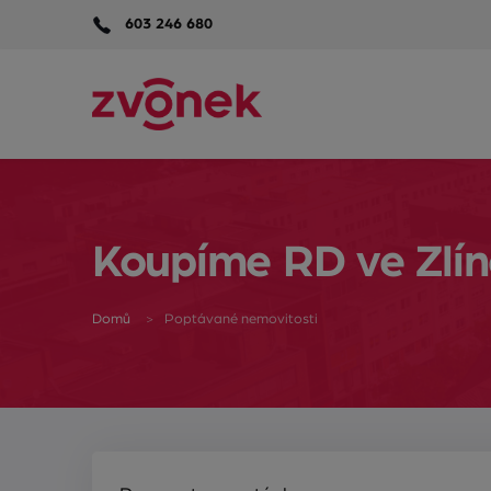
603 246 680
Koupíme RD ve Zlín
Domů
Poptávané nemovitosti