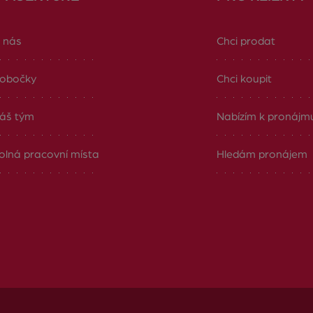
 nás
Chci prodat
obočky
Chci koupit
áš tým
Nabízím k pronájm
olná pracovní místa
Hledám pronájem