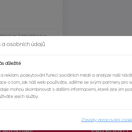
000 Kč do 7 000 000 Kč za
 a osobních údajů
ás důležité
 a reklam, poskytování funkcí sociálních médií a analýze naší náv
ce o tom, jak náš web používáte, sdílíme se svými partnery pro so
údaje mohou zkombinovat s dalšími informacemi, které jste jim posk
íváte jejich služby.
Zásady zpracování cook
O AGENTUŘE
PRO KLIENTY