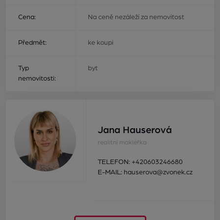
Cena:
Na ceně nezáleží za nemovitost
Předmět:
ke koupi
Typ
byt
nemovitosti:
Jana Hauserová
realitní makléřka
TELEFON:
+420603246680
E-MAIL:
hauserova@zvonek.cz