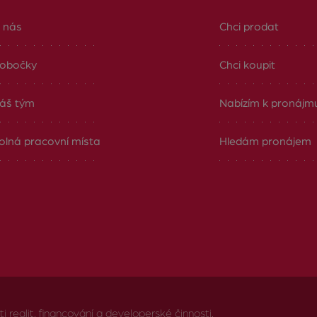
 nás
Chci prodat
obočky
Chci koupit
áš tým
Nabízím k pronájm
olná pracovní místa
Hledám pronájem
realit, financování a developerské činnosti.