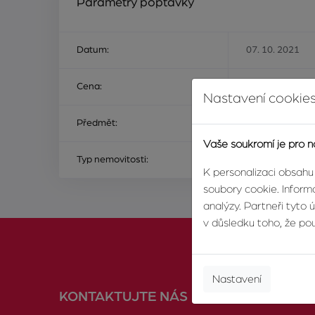
Parametry poptávky
Datum:
07. 10. 2021
Cena:
Na ceně nezálež
Nastavení cookies
Předmět:
ke koupi
Vaše soukromí je pro n
Typ nemovitosti:
chata nebo rekr
K personalizaci obsahu
soubory cookie. Informa
analýzy. Partneři tyto 
v důsledku toho, že použ
Nastavení
KONTAKTUJTE NÁS