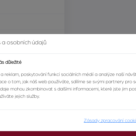
í za nemovitost
 a osobních údajů
ás důležité
eační objekt
 a reklam, poskytování funkcí sociálních médií a analýze naší náv
ce o tom, jak náš web používáte, sdílíme se svými partnery pro so
údaje mohou zkombinovat s dalšími informacemi, které jste jim posk
íváte jejich služby.
Zásady zpracování cook
O AGENTUŘE
PRO KLIENTY