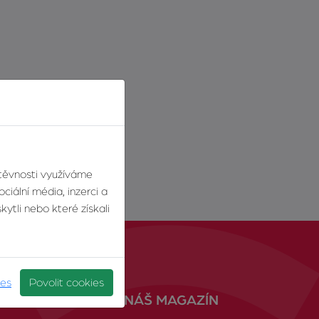
štěvnosti využíváme
ciální média, inzerci a
ytli nebo které získali
ies
Povolit cookies
NÁŠ MAGAZÍN