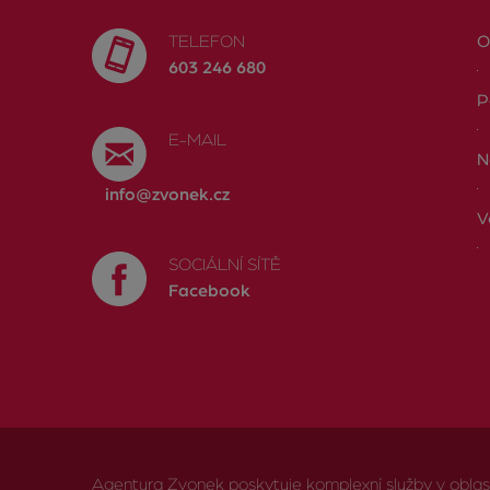
TELEFON
O
603 246 680
P
E-MAIL
N
info@zvonek.cz
V
SOCIÁLNÍ SÍTĚ
Facebook
Agentura Zvonek poskytuje komplexní služby v oblasti 