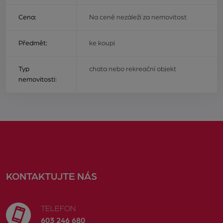
Cena:
Na ceně nezáleží za nemovitost
Předmět:
ke koupi
Typ
chata nebo rekreační objekt
nemovitosti:
KONTAKTUJTE NÁS
TELEFON
603 246 680