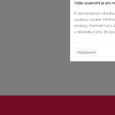
Vaše soukromí je pro n
K personalizaci obsahu
soubory cookie. Informa
analýzy. Partneři tyto 
v důsledku toho, že použ
Nastavení