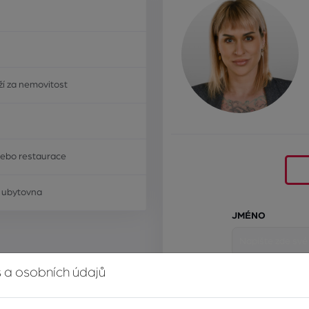
í za nemovitost
nebo restaurace
/ ubytovna
JMÉNO
 a osobních údajů
E-MAIL