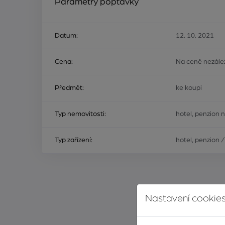
Parametry poptávky
Datum:
12. 10. 2021
Cena:
Na ceně nezálež
Předmět:
ke koupi
Typ nemovitosti:
hotel, penzion 
Typ zařízení:
hotel, penzion 
Nastavení cookies