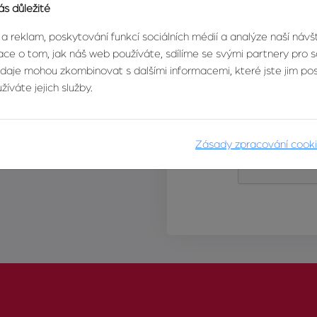
ás důležité
 a reklam, poskytování funkcí sociálních médií a analýze naší náv
ce o tom, jak náš web používáte, sdílíme se svými partnery pro so
údaje mohou zkombinovat s dalšími informacemi, které jste jim posk
íváte jejich služby.
Zásady zpracování cook