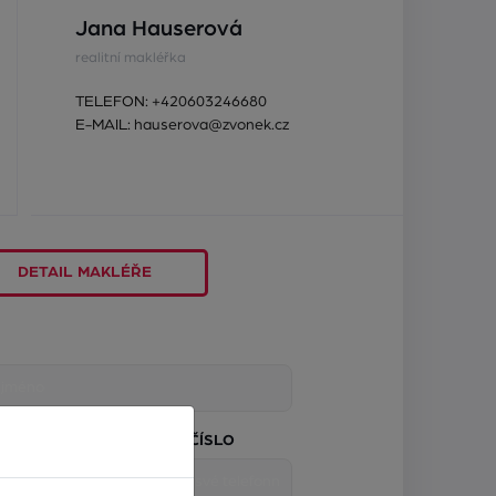
Jana Hauserová
realitní makléřka
TELEFON:
+420603246680
E-MAIL:
hauserova@zvonek.cz
DETAIL MAKLÉŘE
TELEFONNÍ ČÍSLO