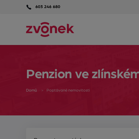
603 246 680
Penzion ve zlínském
Domů
Poptávané nemovitosti