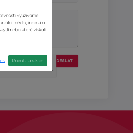
štěvnosti využíváme
ciální média, inzerci a
ytli nebo které získali
ies
Povolit cookies
ODESLAT