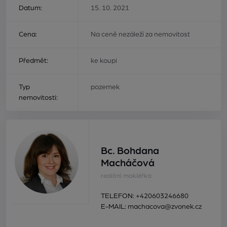
Datum:
15. 10. 2021
Cena:
Na ceně nezáleží za nemovitost
Předmět:
ke koupi
Typ
pozemek
nemovitosti:
Bc. Bohdana
Macháčová
realitní makléřka
TELEFON:
+420603246680
E-MAIL:
machacova@zvonek.cz