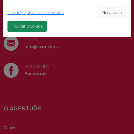
Zásady zpracování cookies
Nastavení
TELEFON
603 246 680
Povolit cookies
E-MAIL
info@zvonek.cz
SOCIÁLNÍ SÍTĚ
Facebook
O AGENTUŘE
O nás