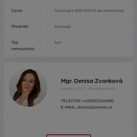
Cena:
Cena od 4 600 000 Kč za nemovitost
Předmět:
ke koupi
Typ
byt
nemovitosti:
Mgr. Denisa Zvonková
jednatel, CLO - firemní právník
TELEFON:
+420603246680
E-MAIL:
denisa@zvonek.cz