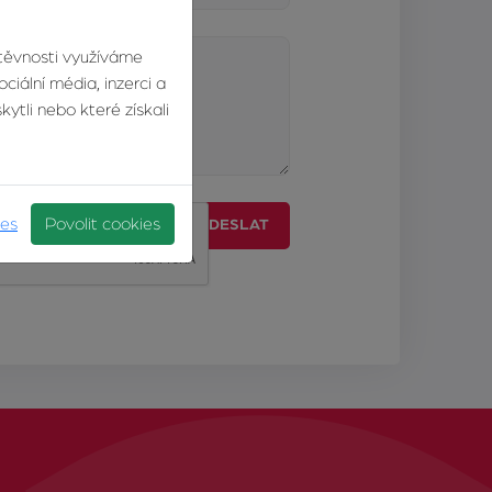
štěvnosti využíváme
ciální média, inzerci a
ytli nebo které získali
ies
Povolit cookies
ODESLAT