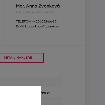
Mgr. Anna Zvonková
zakladatel, realitní makléřka
TELEFON:
+420603246680
E-MAIL:
zvonkova@zvonek.cz
DETAIL MAKLÉŘE
TELEFONNÍ ČÍSLO