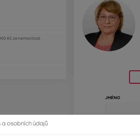
000 Kč za nemovitost
JMÉNO
 a osobních údajů
E-MAIL