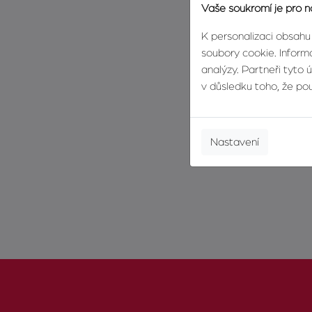
Vaše soukromí je pro n
K personalizaci obsahu
soubory cookie. Informa
analýzy. Partneři tyto 
v důsledku toho, že použ
Nastavení