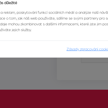
ás důležité
 a reklam, poskytování funkcí sociálních médií a analýze naší náv
ce o tom, jak náš web používáte, sdílíme se svými partnery pro so
údaje mohou zkombinovat s dalšími informacemi, které jste jim posk
íváte jejich služby.
Zásady zpracování cook