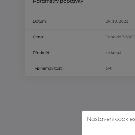
Parametry poptávky
Datum:
29. 10. 2021
Cena:
Cena do 3 800 
Předmět:
ke koupi
Typ nemovitosti:
byt
Nastavení cookies