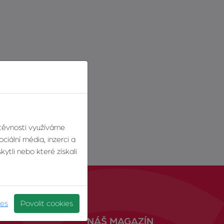
štěvnosti využíváme
ciální média, inzerci a
ytli nebo které získali
ies
Povolit cookies
NÁŠ MAGAZÍN