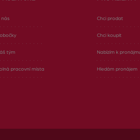
 nás
Chci prodat
obočky
Chci koupit
áš tým
Nabízím k pronájm
olná pracovní místa
Hledám pronájem