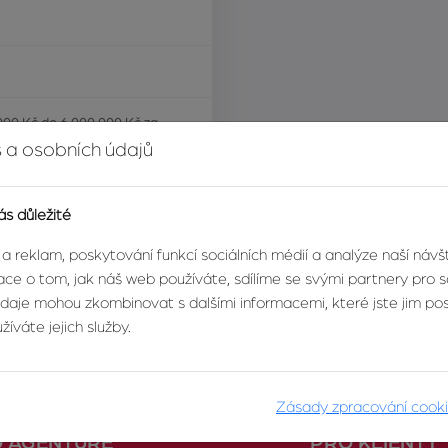
000 Kč do 6 000 000 Kč za
 a osobních údajů
ás důležité
 a reklam, poskytování funkcí sociálních médií a analýze naší náv
ce o tom, jak náš web používáte, sdílíme se svými partnery pro so
údaje mohou zkombinovat s dalšími informacemi, které jste jim posk
íváte jejich služby.
Zásady zpracování cook
O AGENTUŘE
PRO KLIENTY