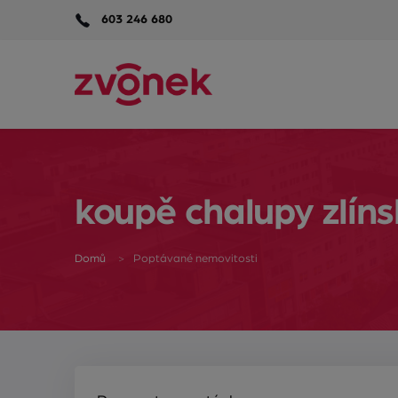
603 246 680
koupě chalupy zlíns
Domů
Poptávané nemovitosti