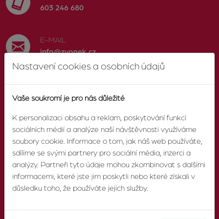
603 246 680
E-MAIL
info@zvonek.cz
Nastavení cookies a osobních údajů
SOCIÁLNÍ SÍTĚ
Facebook
Vaše soukromí je pro nás důležité
K personalizaci obsahu a reklam, poskytování funkcí
sociálních médií a analýze naší návštěvnosti využíváme
soubory cookie. Informace o tom, jak náš web používáte,
O AGENTUŘE
sdílíme se svými partnery pro sociální média, inzerci a
analýzy. Partneři tyto údaje mohou zkombinovat s dalšími
informacemi, které jste jim poskytli nebo které získali v
O nás
důsledku toho, že používáte jejich služby.
Pobočky