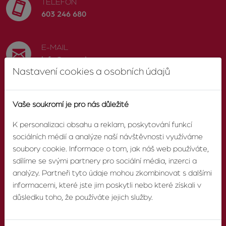
TELEFON
603 246 680
E-MAIL
info@zvonek.cz
Nastavení cookies a osobních údajů
SOCIÁLNÍ SÍTĚ
Vaše soukromí je pro nás důležité
Facebook
K personalizaci obsahu a reklam, poskytování funkcí
sociálních médií a analýze naší návštěvnosti využíváme
soubory cookie. Informace o tom, jak náš web používáte,
sdílíme se svými partnery pro sociální média, inzerci a
O AGENTUŘE
analýzy. Partneři tyto údaje mohou zkombinovat s dalšími
informacemi, které jste jim poskytli nebo které získali v
O nás
důsledku toho, že používáte jejich služby.
Pobočky