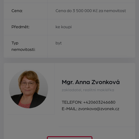
Cena:
Cena do 3 500 000 Kč za nemovitost
Předmět:
ke koupi
Typ
byt
nemovitosti:
Mgr. Anna Zvonková
zakladatel, realitní makléřka
TELEFON:
+420603246680
E-MAIL:
zvonkova@zvonek.cz