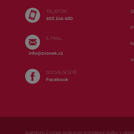
TELEFON
O
603 246 680
P
E-MAIL
N
info@zvonek.cz
V
SOCIÁLNÍ SÍTĚ
Facebook
Agentura Zvonek poskytuje komplexní služby v oblasti 