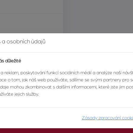
í za nemovitost
 a osobních údajů
ás důležité
 a reklam, poskytování funkcí sociálních médií a analýze naší náv
ce o tom, jak náš web používáte, sdílíme se svými partnery pro so
údaje mohou zkombinovat s dalšími informacemi, které jste jim posk
íváte jejich služby.
Zásady zpracování cook
O AGENTUŘE
PRO KLIENTY