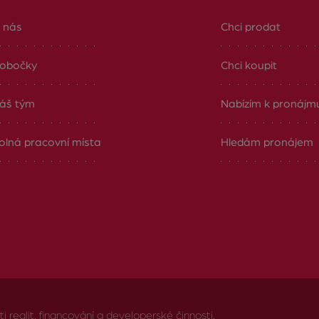
 nás
Chci prodat
obočky
Chci koupit
áš tým
Nabízím k pronájm
olná pracovní místa
Hledám pronájem
realit, financování a developerské činnosti.