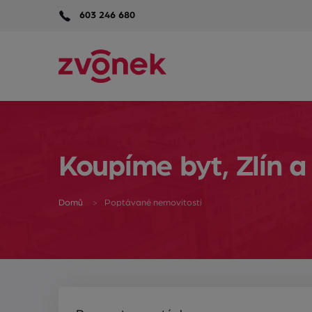
603 246 680
Koupíme byt, Zlín a
Domů
Poptávané nemovitosti