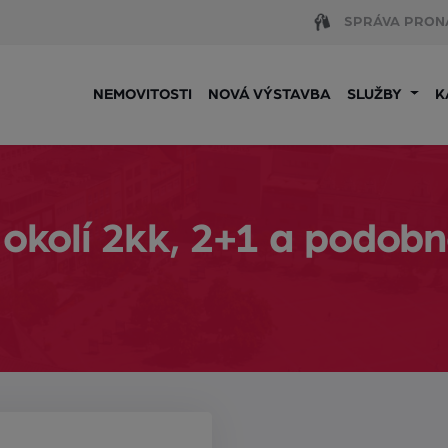
SPRÁVA PRON
NEMOVITOSTI
NOVÁ VÝSTAVBA
SLUŽBY
K
 okolí 2kk, 2+1 a podob