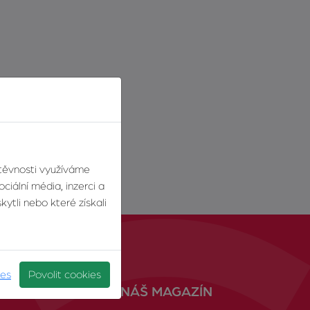
štěvnosti využíváme
ciální média, inzerci a
ytli nebo které získali
ies
Povolit cookies
NÁŠ MAGAZÍN