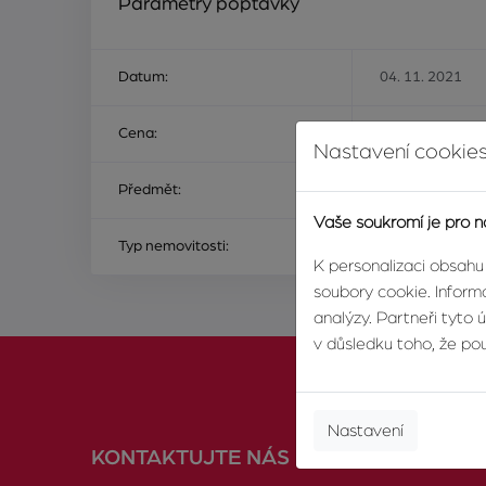
Parametry poptávky
Datum:
04. 11. 2021
Cena:
Na ceně nezálež
Nastavení cookies
Předmět:
ke koupi
Vaše soukromí je pro n
Typ nemovitosti:
byt
K personalizaci obsahu
soubory cookie. Informa
analýzy. Partneři tyto 
v důsledku toho, že použ
Nastavení
KONTAKTUJTE NÁS