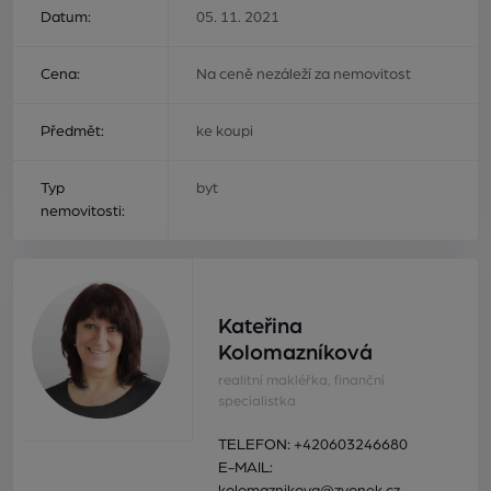
Datum:
05. 11. 2021
Cena:
Na ceně nezáleží za nemovitost
Předmět:
ke koupi
Typ
byt
nemovitosti:
Kateřina
Kolomazníková
realitní makléřka, finanční
specialistka
TELEFON:
+420603246680
E-MAIL: