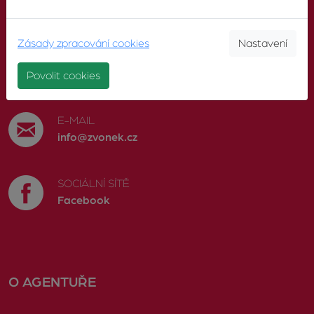
KONTAKTUJTE NÁS
Zásady zpracování cookies
Nastavení
TELEFON
603 246 680
Povolit cookies
E-MAIL
info@zvonek.cz
SOCIÁLNÍ SÍTĚ
Facebook
O AGENTUŘE