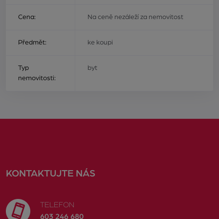
Cena:
Na ceně nezáleží za nemovitost
Předmět:
ke koupi
Typ
byt
nemovitosti:
KONTAKTUJTE NÁS
TELEFON
603 246 680