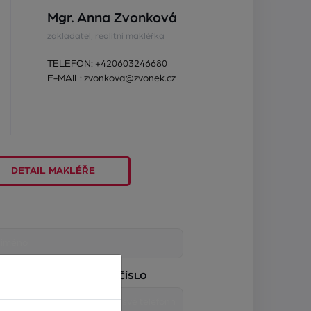
Mgr. Anna Zvonková
zakladatel, realitní makléřka
TELEFON:
+420603246680
E-MAIL:
zvonkova@zvonek.cz
DETAIL MAKLÉŘE
TELEFONNÍ ČÍSLO