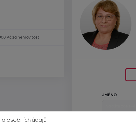
000 Kč za nemovitost
JMÉNO
 a osobních údajů
E-MAIL