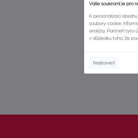
Vaše soukromí je pro n
K personalizaci obsahu
soubory cookie. Informa
analýzy. Partneři tyto 
v důsledku toho, že použ
Nastavení