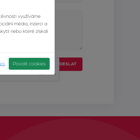
štěvnosti využíváme
ciální média, inzerci a
ytli nebo které získali
ies
Povolit cookies
ODESLAT