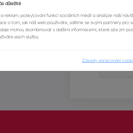
ás důležité
 a reklam, poskytování funkcí sociálních médií a analýze naší náv
ce o tom, jak náš web používáte, sdílíme se svými partnery pro so
údaje mohou zkombinovat s dalšími informacemi, které jste jim posk
íváte jejich služby.
Zásady zpracování cook