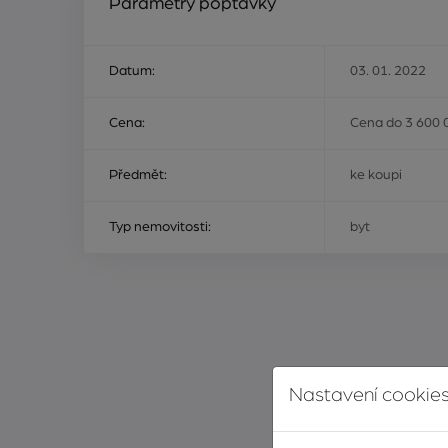
Parametry poptávky
Datum:
03. 01. 2022
Cena:
Cena do 3 600 
Předmět:
ke koupi
Typ nemovitosti:
byt
Nastavení cookies